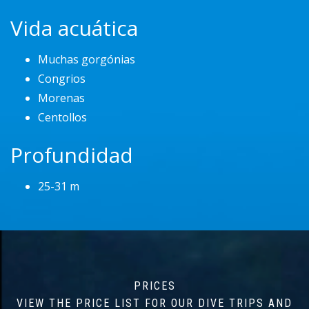
Vida acuática
Muchas gorgónias
Congrios
Morenas
Centollos
Profundidad
25-31 m
PRICES
VIEW THE PRICE LIST FOR OUR DIVE TRIPS AND